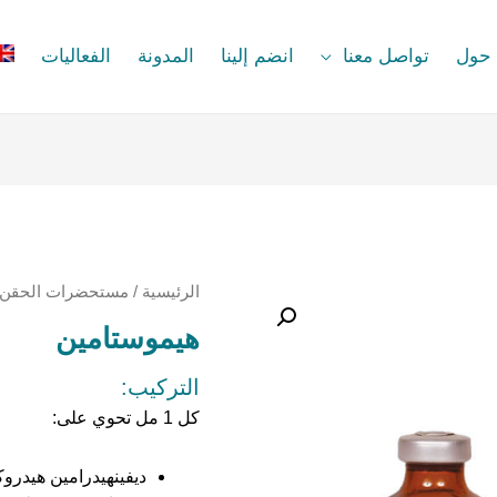
حول
تواصل معنا
انضم إلينا
المدونة
الفعاليات
الرئيسية
/
مستحضرات الحقن
هيموستامين
التركيب:
كل 1 مل تحوي على:
ديفينهيدرامين هيدروكلوريد 