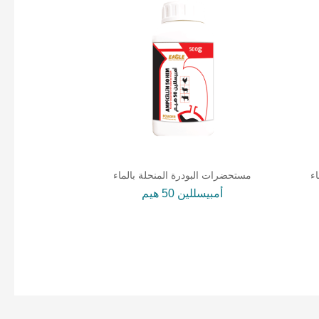
ء
مستحضرات البودرة المنحلة بالماء
أمبيسللين 50 هيم