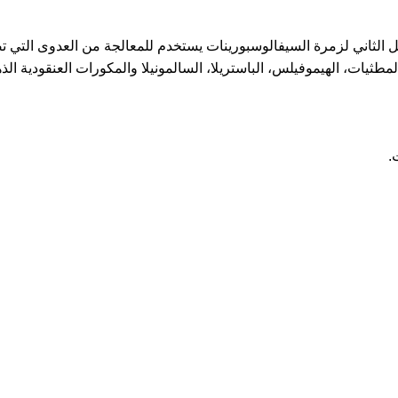
 الثاني لزمرة السيفالوسبورينات يستخدم للمعالجة من العدوى التي تص
طثيات، الهيموفيلس، الباستريلا، السالمونيلا والمكورات العنقودية الذه
.