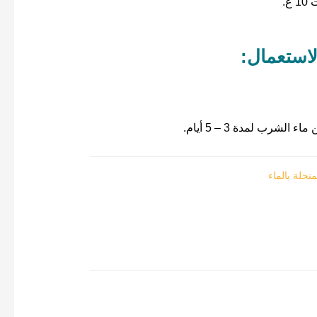
غ.
استعمال:
حلة بالماء